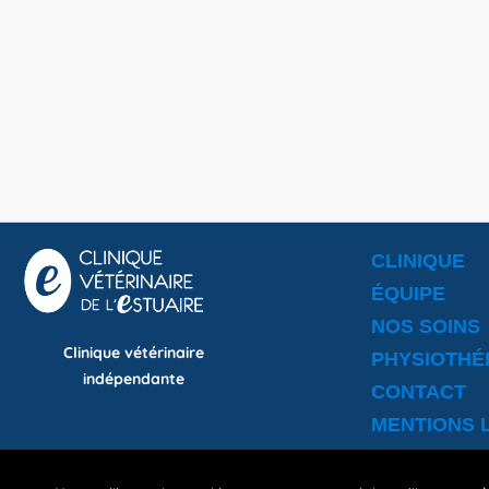
CLINIQUE
ÉQUIPE
NOS SOINS
Clinique vétérinaire
PHYSIOTHÉ
indépendante
CONTACT
MENTIONS 
La clinique vétérinaire de l’Estuaire trav