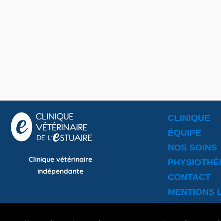
CLINIQUE
ÉQUIPE
NOS SOINS
Clinique vétérinaire
PHYSIOTHÉ
indépendante
CONTACT
MENTIONS 
La clinique vétérinaire de l’Estuaire trav