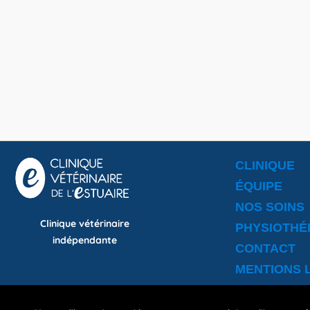
CLINIQUE
ÉQUIPE
NOS SOINS
Clinique vétérinaire
PHYSIOTHÉ
indépendante
CONTACT
MENTIONS 
La clinique vétérinaire de l’Estuaire trav