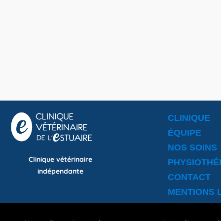
CLINIQUE
ÉQUIPE
NOS SOINS
Clinique vétérinaire
PHYSIOTHÉ
indépendante
CONTACT
MENTIONS 
La clinique vétérinaire de l’Estuaire trav